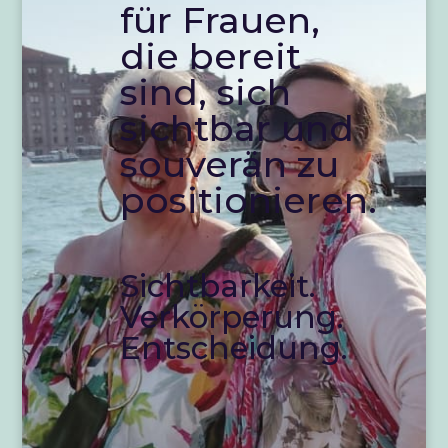
für Frauen,
die bereit
sind, sich
sichtbar und
souverän zu
positionieren.
Sichtbarkeit.
Verkörperung.
Entscheidung.