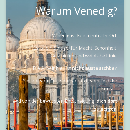
Warum Venedig?
Venedig ist kein neutraler Ort.
Es ist ein Spiegel für Macht, Schönheit,
Geschichte und weibliche Linie.
Die Arbeit hier ist
nicht austauschbar
.
Sie lebt vom Ort, vom Kontext, vom Feld der
Kunst –
und von der bewussten Entscheidung,
dich dort
zu zeigen
.